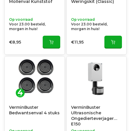
Mollenval Kunststof
Weringskit (Classic)
Op voorraad
Op voorraad
Voor 23.00 besteld,
Voor 23.00 besteld,
morgen in huis!
morgen in huis!
€8,95
€11,95
VerminBuster
VerminBuster
Bedwantsenval 4 stuks
Ultrasonische
Ongedierteverjager
E150
Op voorraad
Op voorraad