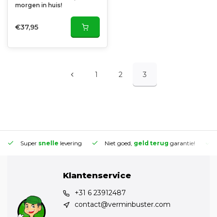
morgen in huis!
€37,95
1
2
3
Super
snelle
levering
Niet goed,
geld terug
garantie!
Klantenservice
+31 6 23912487
contact@verminbuster.com