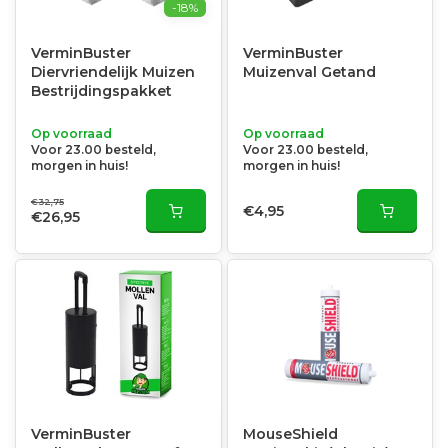
-18%
VerminBuster
VerminBuster
Diervriendelijk Muizen
Muizenval Getand
Bestrijdingspakket
Op voorraad
Op voorraad
Voor 23.00 besteld,
Voor 23.00 besteld,
morgen in huis!
morgen in huis!
€32,75
€4,95
€26,95
VerminBuster
MouseShield