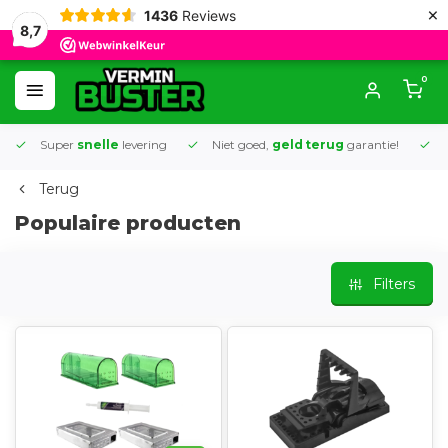
×
1436
Reviews
8,7
0
Super
snelle
levering
Niet goed,
geld terug
garantie!
K
Terug
Populaire producten
Filters