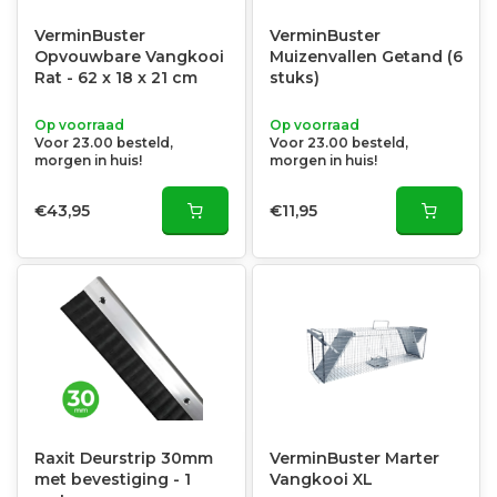
VerminBuster
VerminBuster
Opvouwbare Vangkooi
Muizenvallen Getand (6
Rat - 62 x 18 x 21 cm
stuks)
Op voorraad
Op voorraad
Voor 23.00 besteld,
Voor 23.00 besteld,
morgen in huis!
morgen in huis!
€43,95
€11,95
Raxit Deurstrip 30mm
VerminBuster Marter
met bevestiging - 1
Vangkooi XL