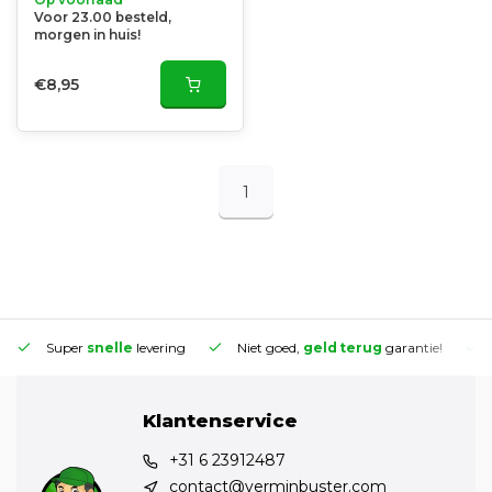
Voor 23.00 besteld,
morgen in huis!
€8,95
1
Super
snelle
levering
Niet goed,
geld terug
garantie!
Klantenservice
+31 6 23912487
contact@verminbuster.com