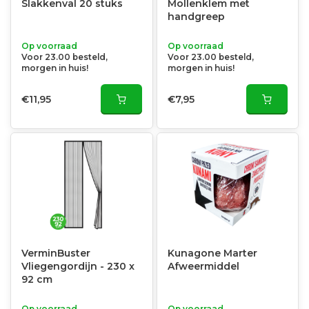
Slakkenval 20 stuks
Mollenklem met
handgreep
Op voorraad
Op voorraad
Voor 23.00 besteld,
Voor 23.00 besteld,
morgen in huis!
morgen in huis!
€11,95
€7,95
VerminBuster
Kunagone Marter
Vliegengordijn - 230 x
Afweermiddel
92 cm
Op voorraad
Op voorraad