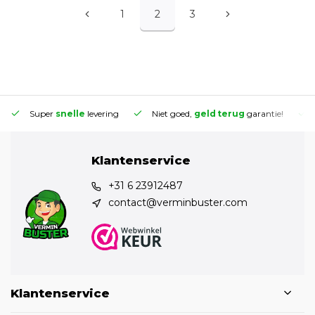
1
2
3
Super
snelle
levering
Niet goed,
geld terug
garantie!
Klantenservice
+31 6 23912487
contact@verminbuster.com
Klantenservice