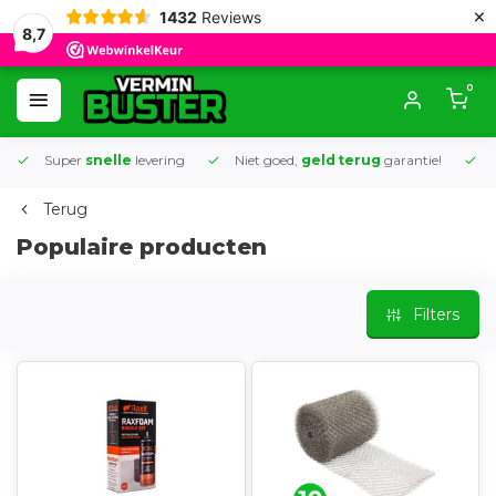
×
1432
Reviews
8,7
0
Super
snelle
levering
Niet goed,
geld terug
garantie!
K
Terug
Populaire producten
Filters