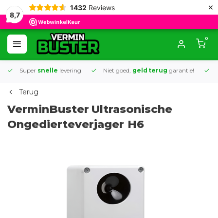
×
1432
Reviews
8,7
0
Super
snelle
levering
Niet goed,
geld terug
garantie!
K
Terug
VerminBuster
Ultrasonische
Ongedierteverjager H6