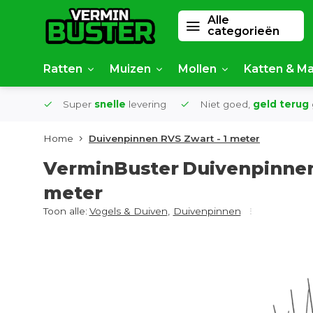
Alle
categorieën
Ratten
Muizen
Mollen
Katten & Ma
af €50
Super
snelle
levering
Niet goed,
geld terug
Home
Duivenpinnen RVS Zwart - 1 meter
VerminBuster
Duivenpinnen
meter
Toon alle:
Vogels & Duiven
,
Duivenpinnen