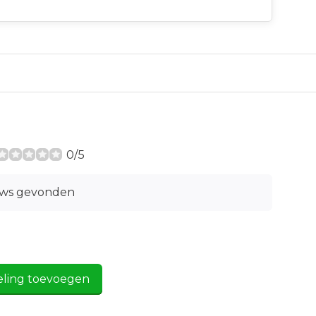
0/5
ews gevonden
eling toevoegen