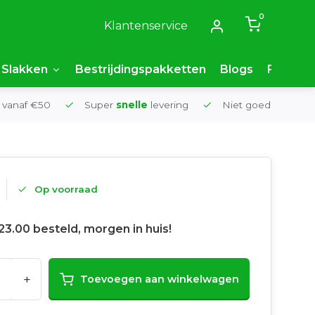
0
Klantenservice
Slakken
Bestrijdingspakketten
Blogs
FAQ
 vanaf €50
Super
snelle
levering
Niet goed,
geld t
Op voorraad
23.00 besteld, morgen in huis!
+
Toevoegen aan winkelwagen