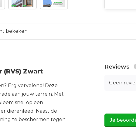
nt bekeken
Reviews
r (RVS) Zwart
Geen revi
tten? Erg vervelend! Deze
hade aan jouw terrein. Met
bleem snel op een
der dierenleed. Naast de
woning te beschermen tegen
Je beoord