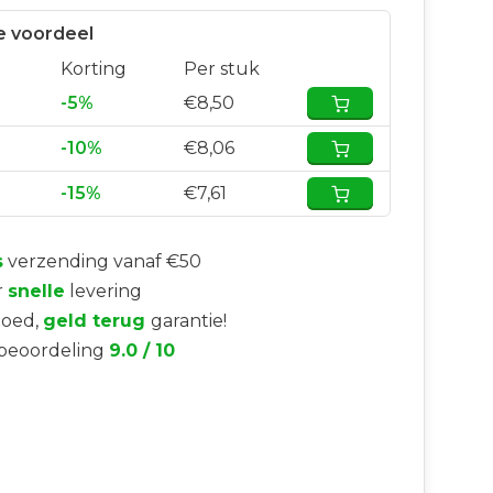
 voordeel
Korting
Per stuk
-5%
€8,50
-10%
€8,06
-15%
€7,61
s
verzending vanaf €50
r
snelle
levering
goed,
geld terug
garantie!
beoordeling
9.0 / 10