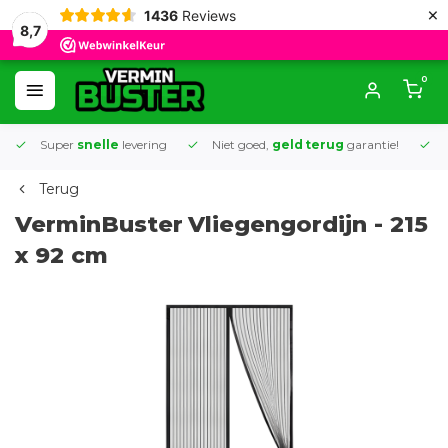
×
1436
Reviews
8,7
0
Super
snelle
levering
Niet goed,
geld terug
garantie!
K
Terug
VerminBuster
Vliegengordijn - 215
x 92 cm