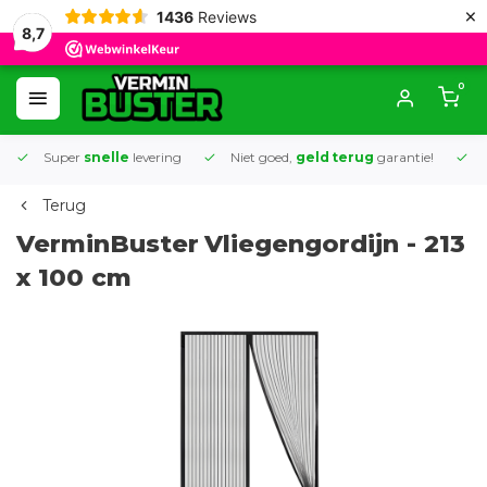
×
1436
Reviews
8,7
0
Super
snelle
levering
Niet goed,
geld terug
garantie!
K
Terug
VerminBuster
Vliegengordijn - 213
x 100 cm