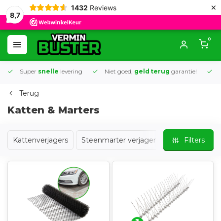
×
1432
Reviews
8,7
0
Super
snelle
levering
Niet goed,
geld terug
garantie!
K
Terug
Katten & Marters
Kattenverjagers
Steenmarter verjagers
Marter vangk
Filters