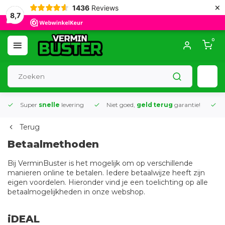
×
1436
Reviews
8,7
0
Super
snelle
levering
Niet goed,
geld terug
garantie!
K
Terug
Betaalmethoden
Bij VerminBuster is het mogelijk om op verschillende
manieren online te betalen. Iedere betaalwijze heeft zijn
eigen voordelen. Hieronder vind je een toelichting op alle
betaalmogelijkheden in onze webshop.
iDEAL