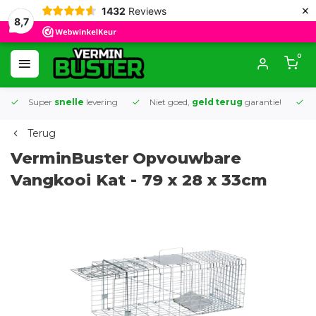
×
1432
Reviews
8,7
0
Super
snelle
levering
Niet goed,
geld terug
garantie!
K
Terug
VerminBuster
Opvouwbare
Vangkooi Kat - 79 x 28 x 33cm