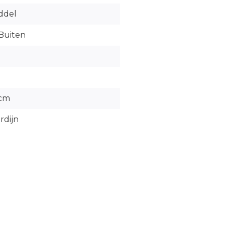
ddel
Buiten
 cm
rdijn