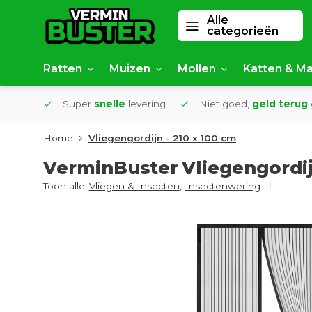
Alle
categorieën
Ratten
Muizen
Mollen
Katten & Ma
af €50
Super
snelle
levering
Niet goed,
geld terug
Home
Vliegengordijn - 210 x 100 cm
VerminBuster
Vliegengordij
Toon alle:
Vliegen & Insecten
,
Insectenwering