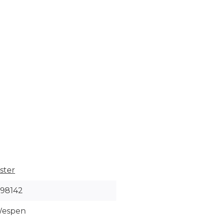
ster
98142
Wespen