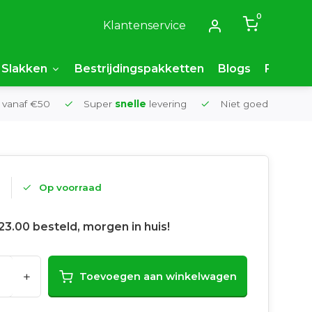
0
Klantenservice
Slakken
Bestrijdingspakketten
Blogs
FAQ
 vanaf €50
Super
snelle
levering
Niet goed,
geld t
5
Op voorraad
23.00 besteld, morgen in huis!
+
Toevoegen aan winkelwagen