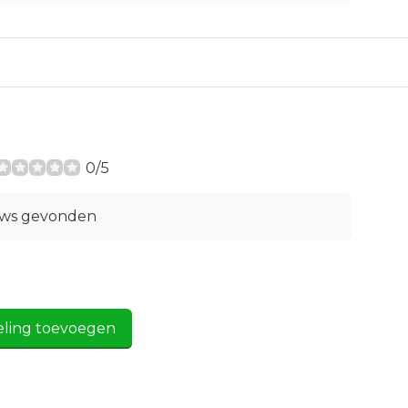
0/5
ews gevonden
eling toevoegen