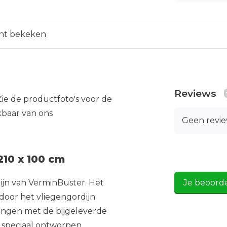
nt bekeken
Reviews
Zie de productfoto's voor de
kbaar van ons
Geen revi
210 x 100 cm
ijn van VerminBuster. Het
Je beoord
door het vliegengordijn
hangen met de bijgeleverde
is speciaal ontworpen