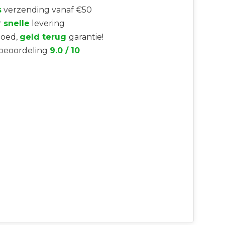
s
verzending vanaf €50
r
snelle
levering
goed,
geld terug
garantie!
beoordeling
9.0 / 10