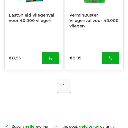
LastShield Vliegenval
VerminBuster
voor 40.000 vliegen
Vliegenval voor 40.000
vliegen
€8,95
€8,95
1
Super
snelle
levering
Niet goed,
geld terug
garantie!