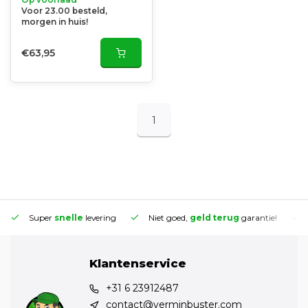
Voor 23.00 besteld,
morgen in huis!
€63,95
1
Super
snelle
levering
Niet goed,
geld terug
garantie!
Klantenservice
+31 6 23912487
contact@verminbuster.com