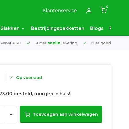
0
Klantenservice
Slakken
Bestrijdingspakketten
Blogs
FAQ
 vanaf €50
Super
snelle
levering
Niet goed,
geld t
5
Op voorraad
23.00 besteld, morgen in huis!
+
Toevoegen aan winkelwagen