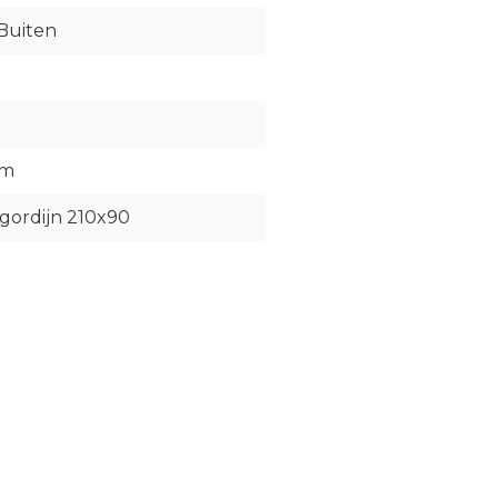
Buiten
cm
ngordijn 210x90