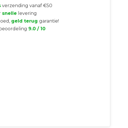
s
verzending vanaf €50
r
snelle
levering
goed,
geld terug
garantie!
beoordeling
9.0 / 10