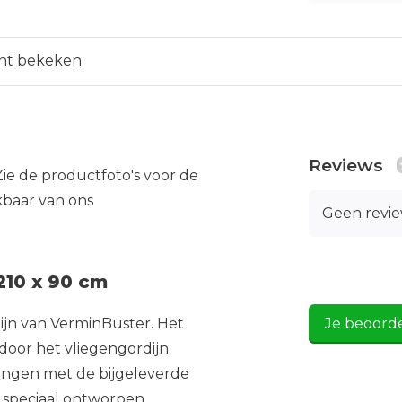
nt bekeken
Reviews
Zie de productfoto's voor de
kbaar van ons
Geen revi
210 x 90 cm
ijn van VerminBuster. Het
Je beoord
door het vliegengordijn
hangen met de bijgeleverde
is speciaal ontworpen