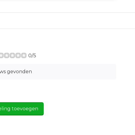
0/5
ews gevonden
eling toevoegen