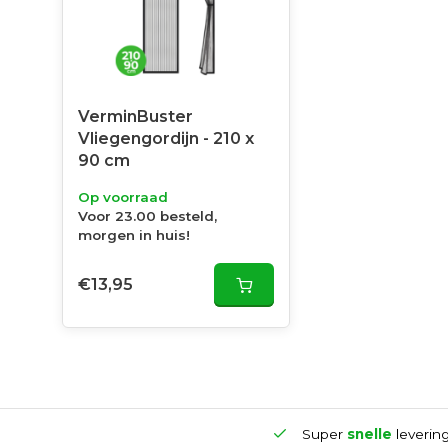
VerminBuster
Vliegengordijn - 210 x
90 cm
Op voorraad
Voor 23.00 besteld,
morgen in huis!
€13,95
10
Gratis
verzending vanaf €50
Super
snelle
leverin