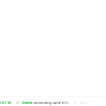
9.0 / 10
Gratis
verzending vanaf €50
Super
snelle
le