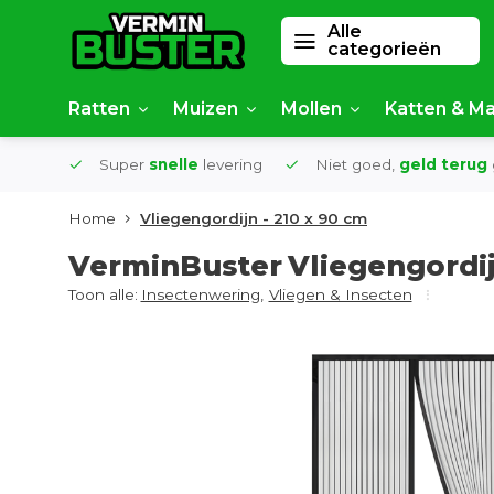
Alle
categorieën
Ratten
Muizen
Mollen
Katten & Ma
af €50
Super
snelle
levering
Niet goed,
geld terug
Home
Vliegengordijn - 210 x 90 cm
VerminBuster
Vliegengordij
Toon alle:
Insectenwering
,
Vliegen & Insecten