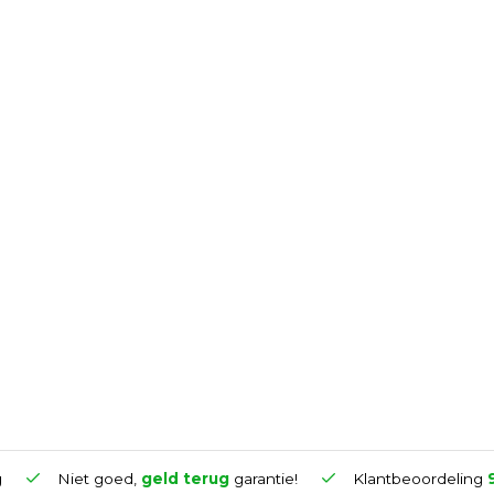
g
Niet goed,
geld terug
garantie!
Klantbeoordeling