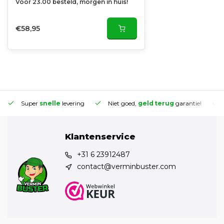
Voor 23.00 besteld, morgen in huis!
€58,95
Super
snelle
levering
Niet goed,
geld terug
garantie!
Klantenservice
+31 6 23912487
contact@verminbuster.com