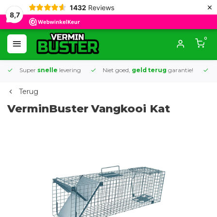
×
1432
Reviews
8,7
0
Super
snelle
levering
Niet goed,
geld terug
garantie!
K
Terug
VerminBuster
Vangkooi Kat