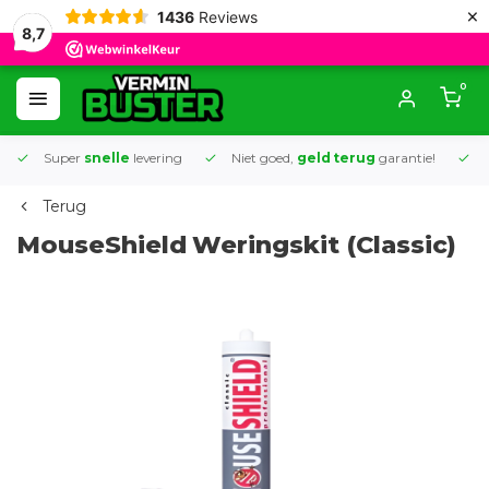
×
1436
Reviews
8,7
0
Super
snelle
levering
Niet goed,
geld terug
garantie!
K
Terug
MouseShield
Weringskit (Classic)