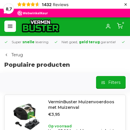
×
1432
Reviews
8,7
0
Super
snelle
levering
Niet goed,
geld terug
garantie!
K
Terug
Populaire producten
Filters
VerminBuster Muizenvoerdoos
met Muizenval
€3,95
Op voorraad