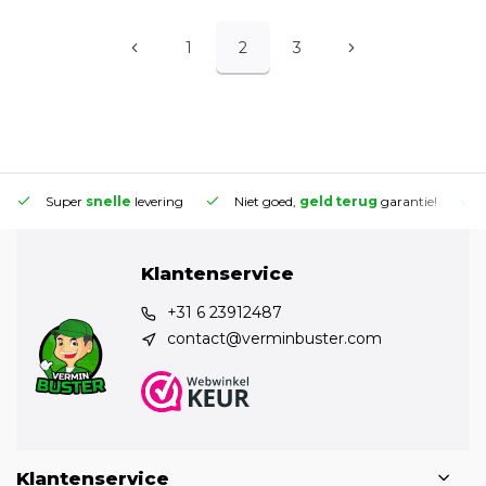
1
2
3
Super
snelle
levering
Niet goed,
geld terug
garantie!
Klantenservice
+31 6 23912487
contact@verminbuster.com
Klantenservice