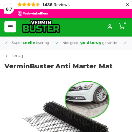
×
1436
Reviews
8,7
0
Super
snelle
levering
Niet goed,
geld terug
garantie!
K
Terug
VerminBuster
Anti Marter Mat