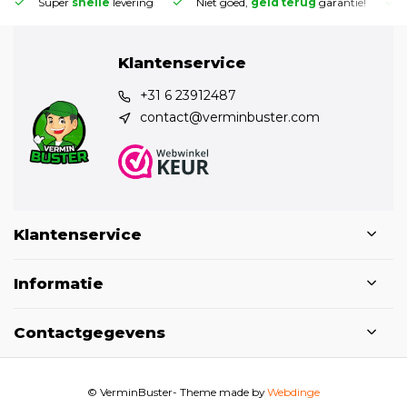
Super
snelle
levering
Niet goed,
geld terug
garantie!
Klantenservice
+31 6 23912487
contact@verminbuster.com
Klantenservice
Informatie
Contactgegevens
© VerminBuster
- Theme made by
Webdinge