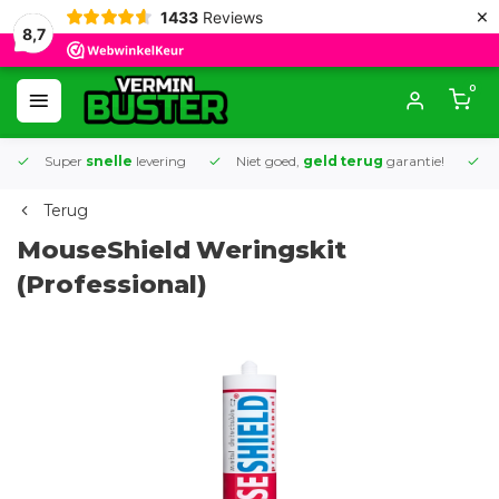
×
1433
Reviews
8,7
0
Super
snelle
levering
Niet goed,
geld terug
garantie!
K
Terug
MouseShield
Weringskit
(Professional)