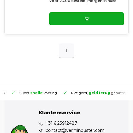
Voor 23.00 besteld, morgen in huis!
1
Super
snelle
levering
Niet goed,
geld terug
garantie!
Klantenservice
+31 6 23912487
contact@verminbuster.com