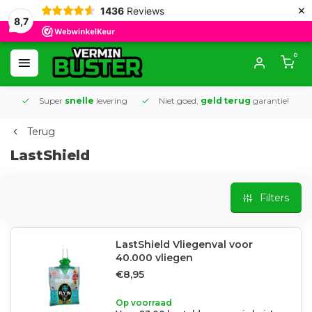
×
1436
Reviews
8,7
0
Super
snelle
levering
Niet goed,
geld terug
garantie!
K
Terug
LastShield
Filters
LastShield Vliegenval voor
40.000 vliegen
€8,95
Op voorraad