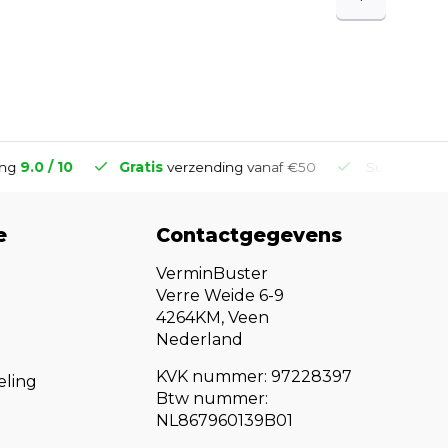
9.0 / 10
Gratis
verzending vanaf €50
Super
snelle
le
e
Contactgegevens
VerminBuster
Verre Weide 6-9
4264KM, Veen
Nederland
KVK nummer: 97228397
eling
Btw nummer:
NL867960139B01