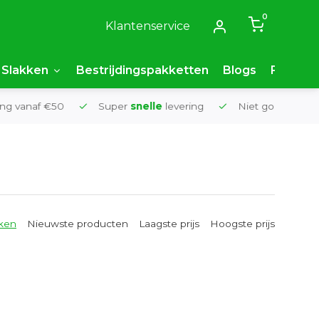
0
Klantenservice
Slakken
Bestrijdingspakketten
Blogs
FAQ
 vanaf €50
Super
snelle
levering
Niet goed,
geld t
ken
Nieuwste producten
Laagste prijs
Hoogste prijs