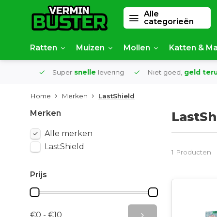
Alle
categorieën
Ratten
Muizen
Mollen
Katten & Ma
af €50
Super
snelle
levering
Niet goed,
geld terug
Home
Merken
LastShield
Merken
LastSh
Alle merken
LastShield
1 Producten
Prijs
€0 - €10