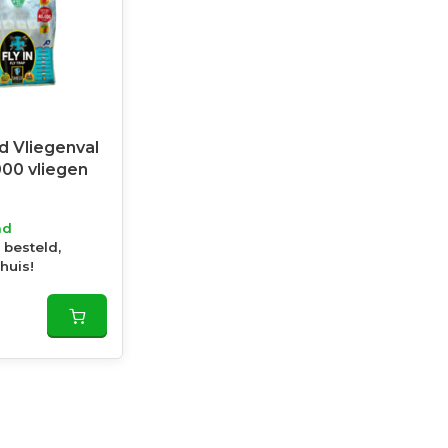
d Vliegenval
000 vliegen
ad
 besteld,
huis!