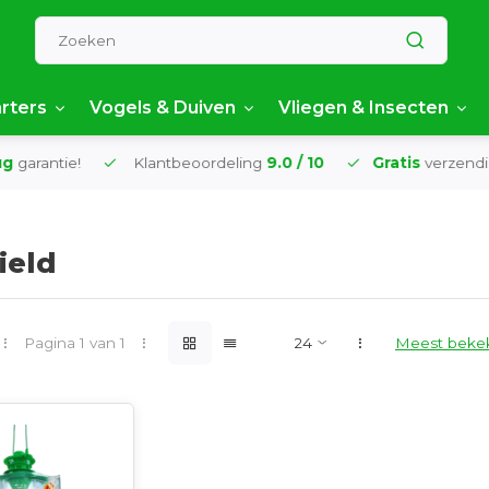
rters
Vogels & Duiven
Vliegen & Insecten
garantie!
Klantbeoordeling
9.0 / 10
Gratis
verzending
ield
Pagina 1 van 1
Meest beke