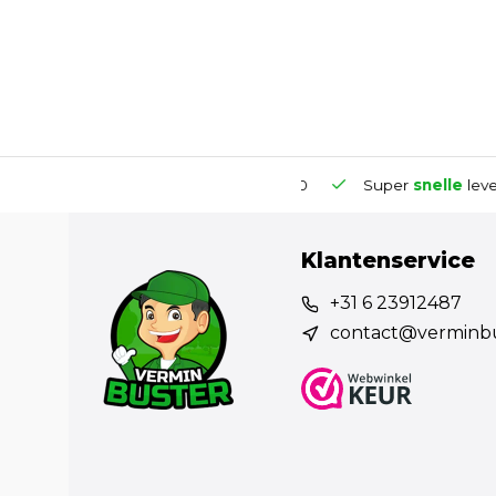
10
Gratis
verzending vanaf €50
Super
snelle
leverin
Klantenservice
+31 6 23912487
contact@verminb