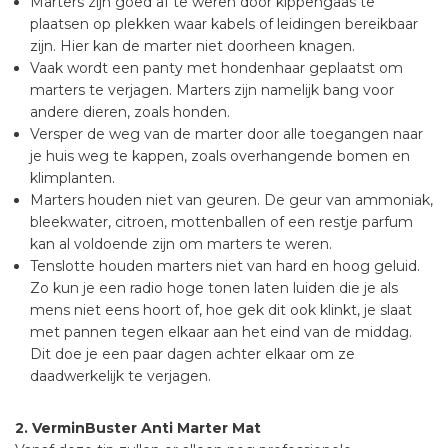
Marters zijn goed af te weren door kippengaas te
plaatsen op plekken waar kabels of leidingen bereikbaar
zijn. Hier kan de marter niet doorheen knagen.
Vaak wordt een panty met hondenhaar geplaatst om
marters te verjagen. Marters zijn namelijk bang voor
andere dieren, zoals honden.
Versper de weg van de marter door alle toegangen naar
je huis weg te kappen, zoals overhangende bomen en
klimplanten.
Marters houden niet van geuren. De geur van ammoniak,
bleekwater, citroen, mottenballen of een restje parfum
kan al voldoende zijn om marters te weren.
Tenslotte houden marters niet van hard en hoog geluid.
Zo kun je een radio hoge tonen laten luiden die je als
mens niet eens hoort of, hoe gek dit ook klinkt, je slaat
met pannen tegen elkaar aan het eind van de middag.
Dit doe je een paar dagen achter elkaar om ze
daadwerkelijk te verjagen.
2. VerminBuster Anti Marter Mat