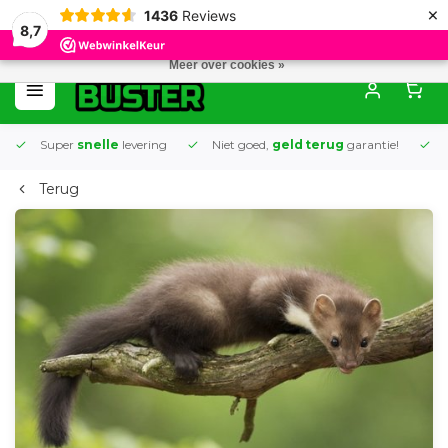
×
1436
Reviews
Door het gebruiken van onze website, ga je akkoord met het gebruik van
8,7
cookies om onze website te verbeteren.
Dit bericht verbergen
Meer over cookies »
0
Super
snelle
levering
Niet goed,
geld terug
garantie!
Terug