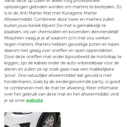
Vanaf deze tip zullen er alleen nog professionele
oplossingen geboden worden om marters te bestrijden. Zo
is er de Anti Marter Mat met Kunagone Marter
Afweermiddel. Combineer deze twee en marters zullen
buiten jouw bereik blijven! De mat is gemakkelijk te
plaatsen, vrij van chemicaliën en bovendien diervriendelijk!
Misschien vraag je je af waarom zo’n mat zou werken
tegen marters. Marters hebben gevoelige poten en lopen
daarom niet graag over oneffen en open oppervlakten.
Door deze oneffen mat onder bijvoorbeeld de motorkap te
leggen, zijn de kabels onder de auto onbereikbaar voor de
dieren en zullen ze op zoek gaan naar een makkelijkere
‘prooi’. Ons natuurlijke afweermiddel dat gevuld is met
hondenharen, zoals bij de eerdergenoemde panty, is goed
te combineren met de mat ter afwering. Meer informatie
over het gebruik van deze mat en het afweermiddel, vind
je op onze
website
.