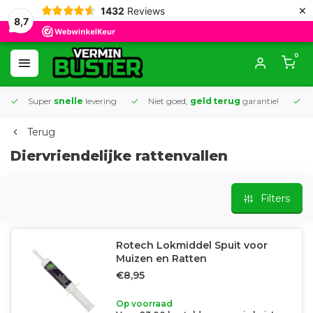
×
1432
Reviews
8,7
0
Super
snelle
levering
Niet goed,
geld terug
garantie!
K
Terug
Diervriendelijke rattenvallen
Filters
Rotech Lokmiddel Spuit voor
Muizen en Ratten
€8,95
Op voorraad