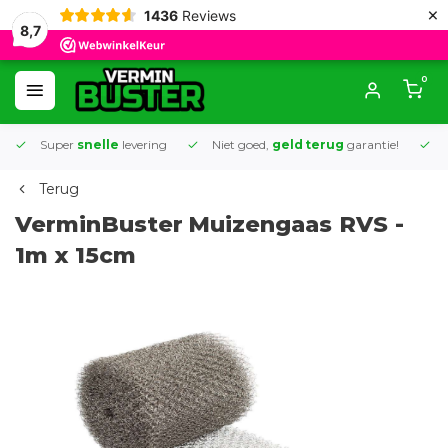
×
1436
Reviews
8,7
0
Super
snelle
levering
Niet goed,
geld terug
garantie!
K
Terug
VerminBuster
Muizengaas RVS -
1m x 15cm