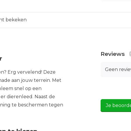
nt bekeken
Reviews
r
Geen revi
tten? Erg vervelend! Deze
hade aan jouw terrein. Met
bleem snel op een
der dierenleed. Naast de
woning te beschermen tegen
Je beoord