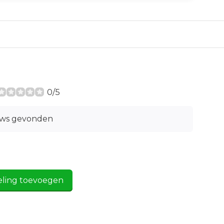
0/5
ews gevonden
eling toevoegen