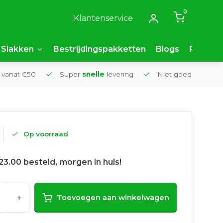
0
Klantenservice
Slakken
Bestrijdingspakketten
Blogs
FAQ
 vanaf €50
Super
snelle
levering
Niet goed,
geld t
Op voorraad
23.00 besteld, morgen in huis!
+
Toevoegen aan winkelwagen