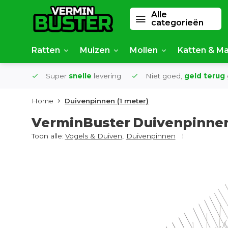
Alle
categorieën
Ratten
Muizen
Mollen
Katten & Ma
af €50
Super
snelle
levering
Niet goed,
geld terug
Home
Duivenpinnen (1 meter)
VerminBuster
Duivenpinnen
Toon alle:
Vogels & Duiven
,
Duivenpinnen